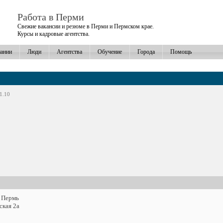
Работа в Перми
Свежие вакансии и резюме в Перми и Пермском крае.
Курсы и кадровые агентства.
ании
Люди
Агентства
Обучение
Города
Помощь
1.10
. Пермь
ская 2а