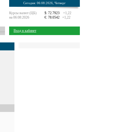
Сегодня: 06:08:2026, Четверг
Курсы валют (ЦБ)
$: 72.7923
+1,22
на 06:08:2026
€: 78.0542
+1,22
Вход в кабинет