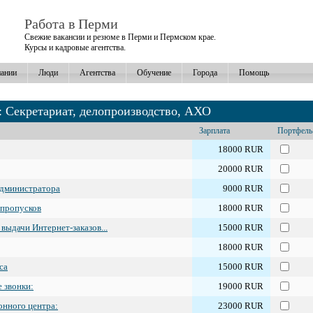
Работа в Перми
Свежие вакансии и резюме в Перми и Пермском крае.
Курсы и кадровые агентства.
ании
Люди
Агентства
Обучение
Города
Помощь
: Секретариат, делопроизводство, АХО
Зарплата
Портфель
18000 RUR
20000 RUR
дминистратора
9000 RUR
 пропусков
18000 RUR
выдачи Интернет-заказов...
15000 RUR
18000 RUR
са
15000 RUR
 звонки:
19000 RUR
онного центра:
23000 RUR