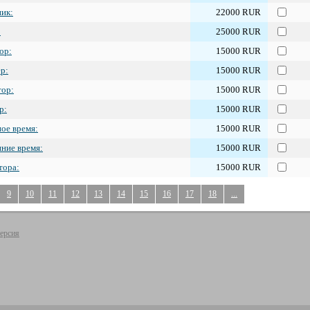
ик:
22000 RUR
:
25000 RUR
ор:
15000 RUR
р:
15000 RUR
тор:
15000 RUR
р:
15000 RUR
ое время:
15000 RUR
ние время:
15000 RUR
тора:
15000 RUR
9
10
11
12
13
14
15
16
17
18
...
ерсия