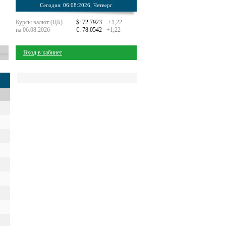
Сегодня: 06:08:2026, Четверг
Курсы валют (ЦБ)
$: 72.7923
+1,22
на 06:08:2026
€: 78.0542
+1,22
Вход в кабинет