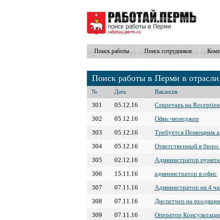
Поиск работы
Поиск сотрудников
Комп
Поиск работы в Перми в отрасли
№
Дата
Вакансия
301
05.12.16
Секретарь на Receptien
302
05.12.16
Офис-менеджер
303
05.12.16
Требуется Помощник а
304
05.12.16
Ответственный в бюро
305
02.12.16
Администратор пункта 
306
15.11.16
администратор в офис
307
07.11.16
Администратор на 4 ча
308
07.11.16
Диспетчер на входящие
309
07.11.16
Оператор Консультаци