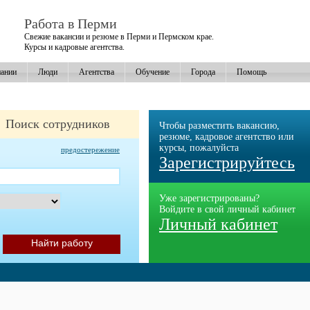
Работа в Перми
Свежие вакансии и резюме в Перми и Пермском крае.
Курсы и кадровые агентства.
ании
Люди
Агентства
Обучение
Города
Помощь
Поиск сотрудников
Чтобы разместить вакансию,
резюме, кадровое агентство или
курсы, пожалуйста
предостережение
Зарегистрируйтесь
Уже зарегистрированы?
Войдите в свой личный кабинет
Личный кабинет