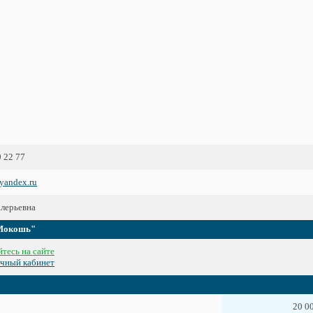
9 22 77
yandex.ru
лерьевна
"Мокошь"
тесь на сайте
ичный кабинет
20 0