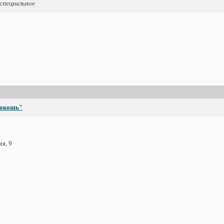
специальное
окошь"
ая, 9