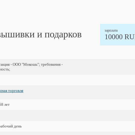
зарплата
 вышивки и подарков
10000 R
изация - ООО "Мокошь"; требования -
ность;
чная торговля
58 лет
абочий день