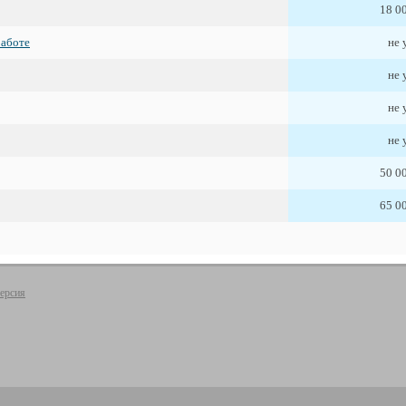
18 0
работе
не 
не 
не 
не 
50 0
65 0
ерсия