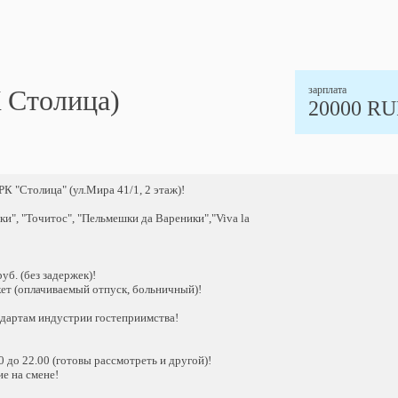
зарплата
К Столица)
20000 R
 "Столица" (ул.Мира 41/1, 2 этаж)!
и", "Точитос", "Пельмешки да Вареники","Viva la
уб. (без задержек)!
ет (оплачиваемый отпуск, больничный)!
дартам индустрии гостеприимства!
0 до 22.00 (готовы рассмотреть и другой)!
е на смене!