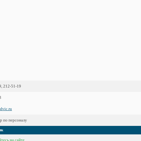
9, 212-51-19
3
dvic.ru
 по персоналу
ик
тесь на сайте