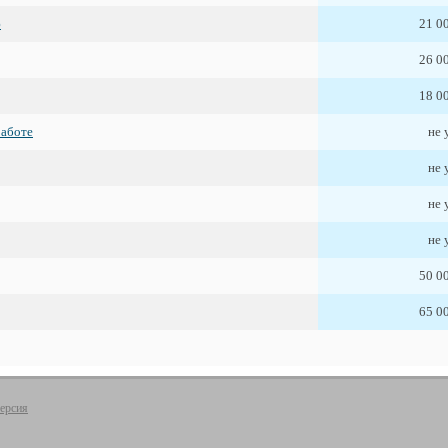
ю
21 0
26 0
18 0
работе
не 
не 
не 
не 
50 0
65 0
ерсия