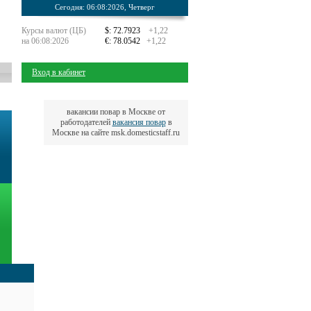
Сегодня: 06:08:2026, Четверг
Курсы валют (ЦБ)
$: 72.7923
+1,22
на 06:08:2026
€: 78.0542
+1,22
Вход в кабинет
вакансии повар в Москве от
работодателей
вакансия повар
в
Москве на сайте msk.domesticstaff.ru