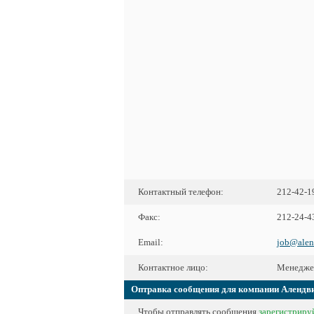
Контактный телефон:
212-42-1
Факс:
212-24-4
Email:
job@alen
Контактное лицо:
Менеджер
Оптравка сообщения для компании Алендв
Чтобы отправлять сообщения
зарегистрируй