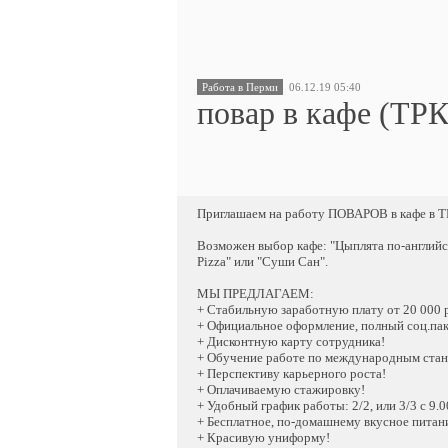
Работа в Перми
06.12.19 05:40
повар в кафе (ТР
Приглашаем на работу ПОВАРОВ в кафе в ТРК
Возможен выбор кафе: "Цыплята по-английск
Pizza" или "Суши Сан".
МЫ ПРЕДЛАГАЕМ:
+ Стабильную заработную плату от 20 000 р
+ Официальное оформление, полный соц.пак
+ Дисконтную карту сотрудника!
+ Обучение работе по международным стан
+ Перспективу карьерного роста!
+ Оплачиваемую стажировку!
+ Удобный график работы: 2/2, или 3/3 с 9.0
+ Бесплатное, по-домашнему вкусное питани
+ Красивую униформу!