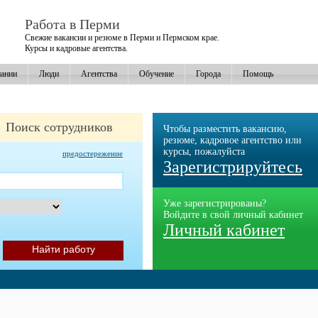
Работа в Перми
Свежие вакансии и резюме в Перми и Пермском крае.
Курсы и кадровые агентства.
ании
Люди
Агентства
Обучение
Города
Помощь
Поиск сотрудников
Чтобы разместить вакансию,
резюме, кадровое агентство или
курсы, пожалуйста
предостережение
Зарегистрируйтесь
Уже зарегистрированы?
Войдите в свой личный кабинет
Личный кабинет