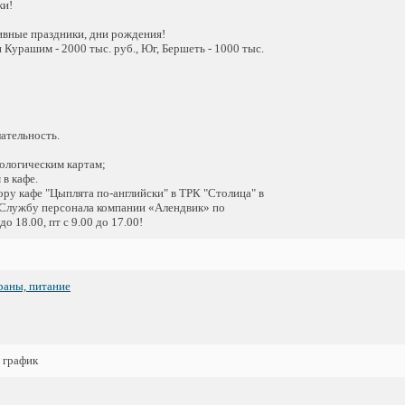
ки!
ивные праздники, дни рождения!
Курашим - 2000 тыс. руб., Юг, Бершеть - 1000 тыс.
ательность.
ологическим картам;
в кафе.
кафе "Цыплята по-английски" в ТРК "Столица" в
в Службу персонала компании «Алендвик» по
до 18.00, пт с 9.00 до 17.00!
раны, питание
 график